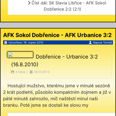
Číst dál: SK Slavia Libřice - AFK Sokol
Dobřenice 2:2 (2:1)
AFK Sokol Dobřenice - AFK Urbanice 3:2
(1:1)
Vytvořeno: 16. srpen 2010
Napsal
Tomáš
Dobřenice - Urbanice 3:2
(16.8.2010)
3 fotek |
18.10.2013
Hostující mužstvo, kterému jsme v minulé sezóně
2 krát podlehli, působilo kompaktním dojmem a již v
páté minutě zahrozilo, míč naštěstí minul naši
branku. Poté jsme se dostali ke slovu my