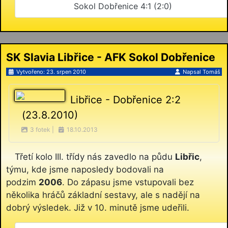
Sokol Dobřenice 4:1 (2:0)
SK Slavia Libřice - AFK Sokol Dobřenice
2:2 (2:1)
Vytvořeno: 23. srpen 2010
Napsal
Tomáš
Libřice - Dobřenice 2:2
(23.8.2010)
3 fotek |
18.10.2013
Třetí kolo III. třídy nás zavedlo na půdu
Libřic
,
týmu, kde jsme naposledy bodovali na
podzim
2006
. Do zápasu jsme vstupovali bez
několika hráčů základní sestavy, ale s nadějí na
dobrý výsledek. Již v 10. minutě jsme udeřili.