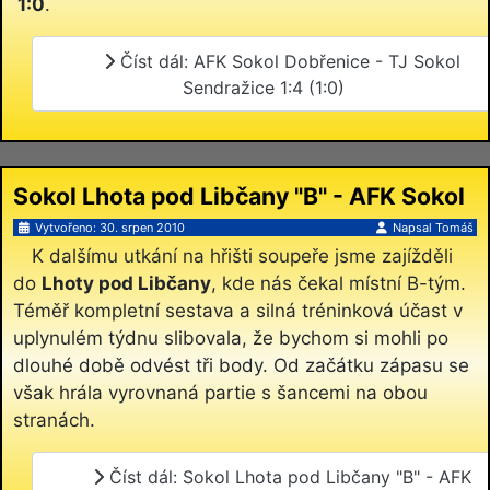
1:0
.
Číst dál: AFK Sokol Dobřenice - TJ Sokol
Sendražice 1:4 (1:0)
Sokol Lhota pod Libčany "B" - AFK Sokol
Dobřenice 4:1 (2:0)
Vytvořeno: 30. srpen 2010
Napsal
Tomáš
K dalšímu utkání na hřišti soupeře jsme zajížděli
do
Lhoty pod Libčany
, kde nás čekal místní B-tým.
Téměř kompletní sestava a silná tréninková účast v
uplynulém týdnu slibovala, že bychom si mohli po
dlouhé době odvést tři body. Od začátku zápasu se
však hrála vyrovnaná partie s šancemi na obou
stranách.
Číst dál: Sokol Lhota pod Libčany "B" - AFK