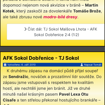
dopomoci nejenom nová akvizice v bráně –
Martin
Kotek
, který zaskočil za dovolenkáře
Tomáše Brože
,
ale také zbrusu nové
modro-bílé dresy
.
Číst dál: TJ Sokol Malšova Lhota - AFK
Sokol Dobřenice 2:4 (1:2)
AFK Sokol Dobřenice - TJ Sokol
Sendražice 1:4 (1:0)
Vytvořeno: 6. září 2010
Napsal
Tomáš
K druhému zápasu na domácí půdě přijel soupeř
ze
Sendražic
, nováček a prozatímní lídr soutěže. Do
zápasu jsme vstupovali s respektem ke kvalitám
hostí, ale nechtěli jsme jen bránit. Již ve druhé
minutě našel krásným pasem
Pavel Lexa Otu
Císaře
a ten střelou překonal hostujícího brankáře –