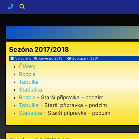
Sezóna 2017/2018
Vytvořeno: 19. červenec 2015
Zobrazení: 2861
Články
Rozpis
Tabulka
Statistika
Rozpis
- Starší přípravka - podzim
Tabulka
- Starší přípravka - podzim
Statistika
- Starší přípravka - podzim