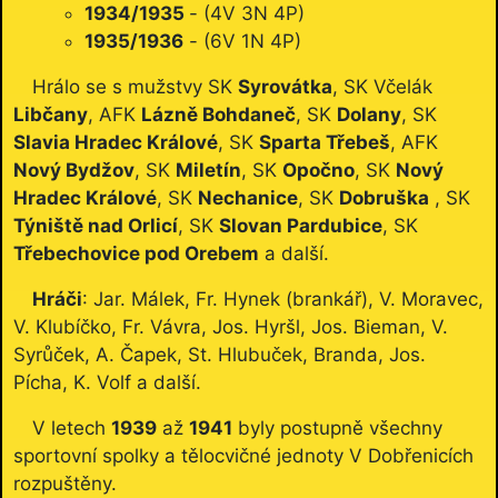
1934/1935
- (4V 3N 4P)
1935/1936
- (6V 1N 4P)
Hrálo se s mužstvy SK
Syrovátka
, SK Včelák
Libčany
, AFK
Lázně Bohdaneč
, SK
Dolany
, SK
Slavia Hradec Králové
, SK
Sparta Třebeš
, AFK
Nový Bydžov
, SK
Miletín
, SK
Opočno
, SK
Nový
Hradec Králové
, SK
Nechanice
, SK
Dobruška
, SK
Týniště nad Orlicí
, SK
Slovan Pardubice
, SK
Třebechovice pod Orebem
a další.
Hráči
: Jar. Málek, Fr. Hynek (brankář), V. Moravec,
V. Klubíčko, Fr. Vávra, Jos. Hyršl, Jos. Bieman, V.
Syrůček, A. Čapek, St. Hlubuček, Branda, Jos.
Pícha, K. Volf a další.
V letech
1939
až
1941
byly postupně všechny
sportovní spolky a tělocvičné jednoty V Dobřenicích
rozpuštěny.