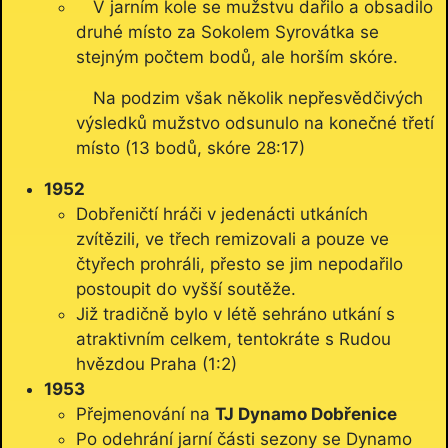
V jarním kole se mužstvu dařilo a obsadilo
druhé místo za Sokolem Syrovátka se
stejným počtem bodů, ale horším skóre.
Na podzim však několik nepřesvědčivých
výsledků mužstvo odsunulo na konečné třetí
místo (13 bodů, skóre 28:17)
1952
Dobřeničtí hráči v jedenácti utkáních
zvítězili, ve třech remizovali a pouze ve
čtyřech prohráli, přesto se jim nepodařilo
postoupit do vyšší soutěže.
Již tradičně bylo v létě sehráno utkání s
atraktivním celkem, tentokráte s Rudou
hvězdou Praha (1:2)
1953
Přejmenování na
TJ Dynamo Dobřenice
Po odehrání jarní části sezony se Dynamo