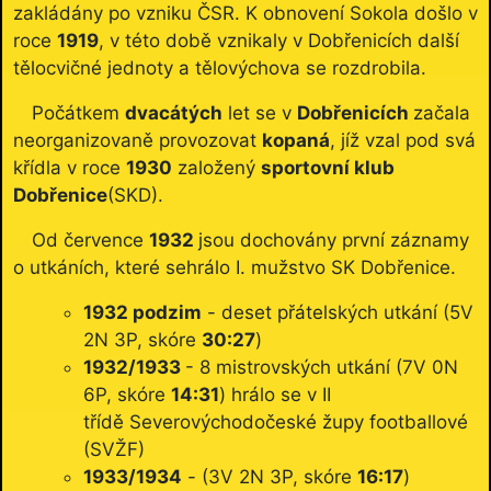
zakládány po vzniku ČSR. K obnovení Sokola došlo v
roce
1919
, v této době vznikaly v Dobřenicích další
tělocvičné jednoty a tělovýchova se rozdrobila.
Počátkem
dvacátých
let se v
Dobřenicích
začala
neorganizovaně provozovat
kopaná
, jíž vzal pod svá
křídla v roce
1930
založený
sportovní klub
Dobřenice
(SKD).
Od července
1932
jsou dochovány první záznamy
o utkáních, které sehrálo I. mužstvo SK Dobřenice.
1932 podzim
- deset přátelských utkání (5V
2N 3P, skóre
30:27
)
1932/1933
- 8 mistrovských utkání (7V 0N
6P, skóre
14:31
) hrálo se v II
třídě Severovýchodočeské župy footballové
(SVŽF)
1933/1934
- (3V 2N 3P, skóre
16:17
)