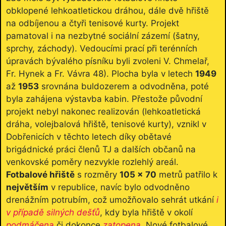
obklopené lehkoatletickou dráhou, dále dvě hřiště
na odbíjenou a čtyři tenisové kurty. Projekt
pamatoval i na nezbytné sociální zázemí (šatny,
sprchy, záchody). Vedoucími prací při terénních
úpravách bývalého písníku byli zvoleni V. Chmelař,
Fr. Hynek a Fr. Vávra 48). Plocha byla v letech
1949
až
1953
srovnána buldozerem a odvodněna, poté
byla zahájena výstavba kabin. Přestože původní
projekt nebyl nakonec realizován (lehkoatletická
dráha, volejbalová hřiště, tenisové kurty), vznikl v
Dobřenicích v těchto letech díky obětavé
brigádnické práci členů TJ a dalších občanů na
venkovské poměry nezvykle rozlehlý areál.
Fotbalové hřiště
s rozměry
105 x 70
metrů patřilo k
největším
v republice, navíc bylo odvodněno
drenážním potrubím, což umožňovalo sehrát utkání
i
v případě silných dešťů
, kdy byla hřiště v okolí
podmáčena
či dokonce
zatopena
. Nové fotbalové