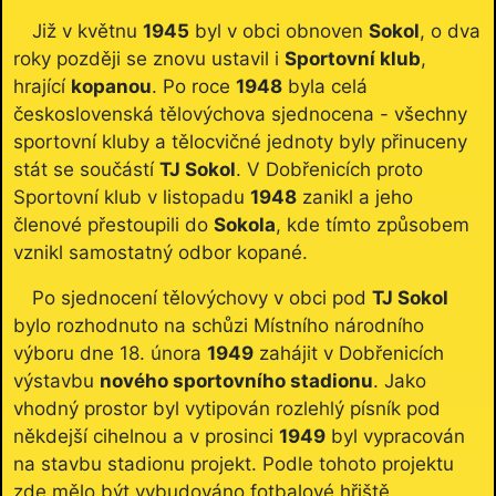
Již v květnu
1945
byl v obci obnoven
Sokol
, o dva
roky později se znovu ustavil i
Sportovní klub
,
hrající
kopanou
. Po roce
1948
byla celá
československá tělovýchova sjednocena - všechny
sportovní kluby a tělocvičné jednoty byly přinuceny
stát se součástí
TJ Sokol
. V Dobřenicích proto
Sportovní klub v listopadu
1948
zanikl a jeho
členové přestoupili do
Sokola
, kde tímto způsobem
vznikl samostatný odbor kopané.
Po sjednocení tělovýchovy v obci pod
TJ Sokol
bylo rozhodnuto na schůzi Místního národního
výboru dne 18. února
1949
zahájit v Dobřenicích
výstavbu
nového sportovního stadionu
. Jako
vhodný prostor byl vytipován rozlehlý písník pod
někdejší cihelnou a v prosinci
1949
byl vypracován
na stavbu stadionu projekt. Podle tohoto projektu
zde mělo být vybudováno fotbalové hřiště