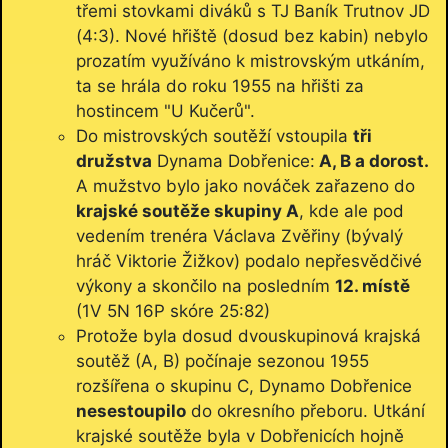
třemi stovkami diváků s TJ Baník Trutnov JD
(4:3). Nové hřiště (dosud bez kabin) nebylo
prozatím využíváno k mistrovským utkáním,
ta se hrála do roku 1955 na hřišti za
hostincem "U Kučerů".
Do mistrovských soutěží vstoupila
tři
družstva
Dynama Dobřenice:
A, B a dorost.
A mužstvo bylo jako nováček zařazeno do
krajské soutěže skupiny A
, kde ale pod
vedením trenéra Václava Zvěřiny (bývalý
hráč Viktorie Žižkov) podalo nepřesvědčivé
výkony a skončilo na posledním
12. místě
(1V 5N 16P skóre 25:82)
Protože byla dosud dvouskupinová krajská
soutěž (A, B) počínaje sezonou 1955
rozšířena o skupinu C, Dynamo Dobřenice
nesestoupilo
do okresního přeboru. Utkání
krajské soutěže byla v Dobřenicích hojně