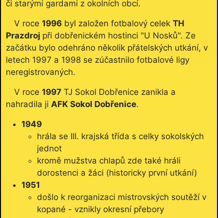
či starými gardami z okolních obcí.
V roce
1996
byl založen fotbalový celek
TH
Prazdroj
při dobřenickém hostinci "U Nosků". Ze
začátku bylo odehráno několik přátelských utkání, v
letech 1997 a 1998 se zúčastnilo fotbalové ligy
neregistrovaných.
V roce
1997
TJ Sokol Dobřenice zanikla a
nahradila ji
AFK Sokol Dobřenice
.
1949
hrála se III. krajská třída s celky sokolských
jednot
kromě mužstva chlapů zde také hráli
dorostenci a žáci (historicky první utkání)
1951
došlo k reorganizaci mistrovských soutěží v
kopané - vznikly okresní přebory