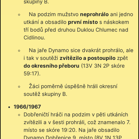
skupiny B.
Na podzim mužstvo
neprohrálo
ani jedno
utkání a obsadilo
první místo
s náskokem
tří bodů před druhou Duklou Chlumec nad
Cidlinou.
Na jaře Dynamo sice dvakrát prohrálo, ale
i tak v soutěži
zvítězilo a postoupilo
zpět
do okresního přeboru
(13V 3N 2P skóre
59:17).
Žáci poměrně úspěšně hráli okresní
soutěž skupiny B.
1966/1967
Dobřeničtí hráči na podzim v pěti utkáních
zvítězili a v šesti prohráli, což znamenalo 7.
místo se skóre 19:20. Na jaře obsadilo
Dynamo Dobřenice 9. místo (8V 1N 13P