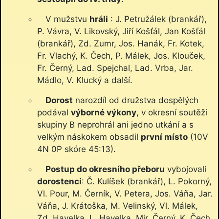
V mužstvu
hráli
: J. Petružálek (brankář),
P. Vávra, V. Likovský, Jiří Košťál, Jan Košťál
(brankář), Zd. Zumr, Jos. Hanák, Fr. Kotek,
Fr. Vlachý, K. Čech, P. Málek, Jos. Klouček,
Fr. Černý, Lad. Spejchal, Lad. Vrba, Jar.
Mádlo, V. Klucký a další.
Dorost
narozdíl od družstva dospělých
podával
výborné výkony
, v okresní soutěži
skupiny B neprohrál ani jedno utkání a s
velkým náskokem obsadil
první místo
(10V
4N 0P skóre 45:13).
Postup do okresního přeboru
vybojovali
dorostenci
: Č. Kulíšek (brankář), L. Pokorný,
Vl. Pour, M. Černík, V. Petera, Jos. Váňa, Jar.
Váňa, J. Krátoška, M. Velinský, Vl. Málek,
Zd. Havelka, L. Havelka, Mir. Černý, K. Čech,