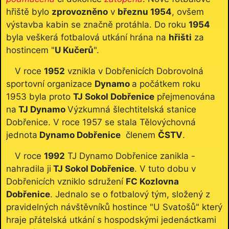
hřiště bylo
zprovozněno
v
březnu 1954
, ovšem
výstavba kabin se značně protáhla. Do roku
1954
byla veškerá fotbalová utkání hrána na
hřišti
za
hostincem "
U Kučerů
".
V roce
1952
vznikla v Dobřenicích Dobrovolná
sportovní organizace
Dynamo
a počátkem roku
1953 byla proto
TJ Sokol Dobřenice
přejmenována
na
TJ Dynamo
Výzkumná šlechtitelská stanice
Dobřenice. V roce 1957 se stala Tělovýchovná
jednota
Dynamo Dobřenice
členem
ČSTV
.
V roce
1992
TJ Dynamo Dobřenice zanikla -
nahradila ji
TJ Sokol Dobřenice
. V tuto dobu v
Dobřenicích vzniklo sdružení
FC Kozlovna
Dobřenice
. Jednalo se o fotbalový tým, složený z
pravidelných návštěvníků hostince "U Svatošů" který
hraje přátelská utkání s hospodskými jedenáctkami