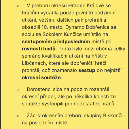
V přeboru okresu Hradec Králové se
hráčům vydařila pouze první tři podzimní
utkání, většinu dalších pak prohráli a
obsadili 10. místo. Dynamo Dobřenice se
spolu se Sokolem Kunčice umístilo na
sestupovém předposledním
místě při
rovnosti bodů
. Proto bylo mezi oběma celky
sehráno kvalifikační utkání na hřišti v
Libčanech, které ale dobřeničtí hráči
prohráli, což znamenalo
sestup
do nejnižší
okresní soutěže
.
Dorostenci sice na podzim rozehráli
okresní přebor, ale po několika kolech ze
soutěže vystoupili pro nedostatek hráčů.
Žáci v okresním přeboru skupiny B skončili
na posledním místě.