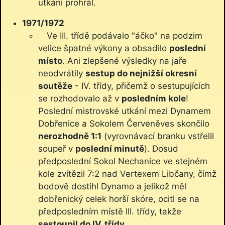
utkání prohrál.
1971/1972
Ve III. třídě podávalo "áčko" na podzim
velice špatné výkony a obsadilo
poslední
místo
. Ani zlepšené výsledky na jaře
neodvrátily
sestup do nejnižší okresní
soutěže
- IV. třídy, přičemž o sestupujících
se rozhodovalo až v
posledním kole
!
Poslední mistrovské utkání mezi Dynamem
Dobřenice a Sokolem Červeněves skončilo
nerozhodně 1:1
(vyrovnávací branku vstřelil
soupeř v
poslední minutě
). Dosud
předposlední Sokol Nechanice ve stejném
kole zvítězil 7:2 nad Vertexem Libčany, čímž
bodově dostihl Dynamo a jelikož měl
dobřenický celek horší skóre, ocitl se na
předposledním místě III. třídy, takže
sestoupil do IV. třídy
.