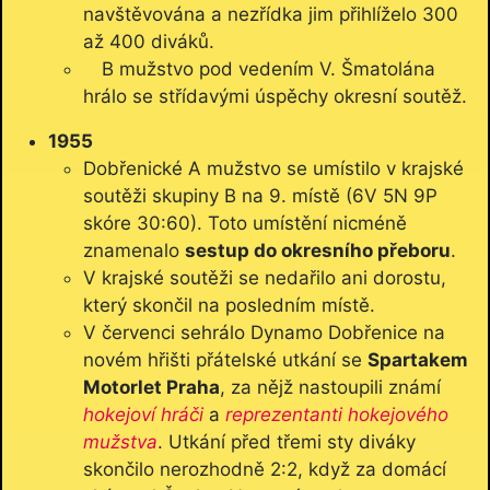
navštěvována a nezřídka jim přihlíželo 300
až 400 diváků.
B mužstvo pod vedením V. Šmatolána
hrálo se střídavými úspěchy okresní soutěž.
1955
Dobřenické A mužstvo se umístilo v krajské
soutěži skupiny B na 9. místě (6V 5N 9P
skóre 30:60). Toto umístění nicméně
znamenalo
sestup do okresního přeboru
.
V krajské soutěži se nedařilo ani dorostu,
který skončil na posledním místě.
V červenci sehrálo Dynamo Dobřenice na
novém hřišti přátelské utkání se
Spartakem
Motorlet Praha
, za nějž nastoupili známí
hokejoví hráči
a
reprezentanti hokejového
mužstva
. Utkání před třemi sty diváky
skončilo nerozhodně 2:2, když za domácí