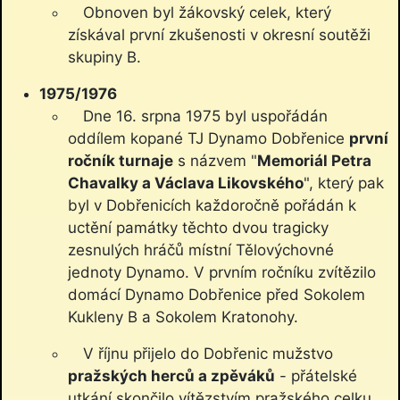
Obnoven byl žákovský celek, který
získával první zkušenosti v okresní soutěži
skupiny B.
1975/1976
Dne 16. srpna 1975 byl uspořádán
oddílem kopané TJ Dynamo Dobřenice
první
ročník turnaje
s názvem "
Memoriál Petra
Chavalky a Václava Likovského
", který pak
byl v Dobřenicích každoročně pořádán k
uctění památky těchto dvou tragicky
zesnulých hráčů místní Tělovýchovné
jednoty Dynamo. V prvním ročníku zvítězilo
domácí Dynamo Dobřenice před Sokolem
Kukleny B a Sokolem Kratonohy.
V říjnu přijelo do Dobřenic mužstvo
pražských herců a zpěváků
- přátelské
utkání skončilo vítězstvím pražského celku