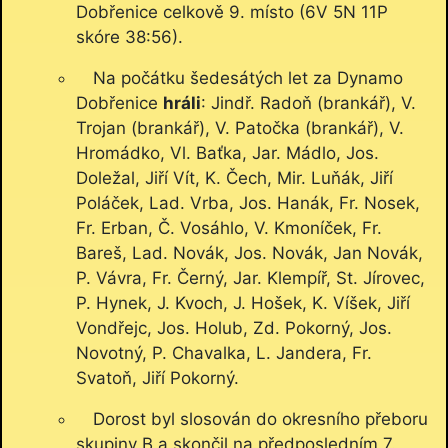
Dobřenice celkově 9. místo (6V 5N 11P
skóre 38:56).
Na počátku šedesátých let za Dynamo
Dobřenice
hráli
: Jindř. Radoň (brankář), V.
Trojan (brankář), V. Patočka (brankář), V.
Hromádko, Vl. Baťka, Jar. Mádlo, Jos.
Doležal, Jiří Vít, K. Čech, Mir. Luňák, Jiří
Poláček, Lad. Vrba, Jos. Hanák, Fr. Nosek,
Fr. Erban, Č. Vosáhlo, V. Kmoníček, Fr.
Bareš, Lad. Novák, Jos. Novák, Jan Novák,
P. Vávra, Fr. Černý, Jar. Klempíř, St. Jírovec,
P. Hynek, J. Kvoch, J. Hošek, K. Víšek, Jiří
Vondřejc, Jos. Holub, Zd. Pokorný, Jos.
Novotný, P. Chavalka, L. Jandera, Fr.
Svatoň, Jiří Pokorný.
Dorost byl slosován do okresního přeboru
skupiny B a skončil na předposledním 7.