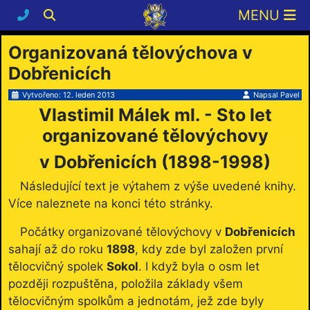
Organizovaná tělovýchova v
Dobřenicích
Vytvořeno: 12. leden 2013
Napsal
Pavel
Vlastimil Málek ml. - Sto let
organizované tělovýchovy
v Dobřenicích (1898-1998)
Následující text je výtahem z výše uvedené knihy.
Více naleznete na konci této stránky.
Počátky organizované tělovýchovy v
Dobřenicích
sahají až do roku
1898
, kdy zde byl založen první
tělocvičný spolek
Sokol
. I když byla o osm let
později rozpuštěna, položila základy všem
tělocvičným spolkům a jednotám, jež zde byly