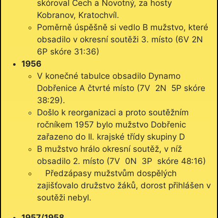
skóroval Čech a Novotný, za hosty
Kobranov, Kratochvíl.
Poměrně úspěšně si vedlo B mužstvo, které
obsadilo v okresní soutěži 3. místo (6V 2N
6P skóre 31:36)
1956
V konečné tabulce obsadilo Dynamo
Dobřenice A čtvrté místo (7V 2N 5P skóre
38:29).
Došlo k reorganizaci a proto soutěžním
ročníkem 1957 bylo mužstvo Dobřenic
zařazeno do II. krajské třídy skupiny D
B mužstvo hrálo okresní soutěž, v níž
obsadilo 2. místo (7V 0N 3P skóre 48:16)
Předzápasy mužstvům dospělých
zajišťovalo družstvo žáků, dorost přihlášen v
soutěži nebyl.
1957/1958