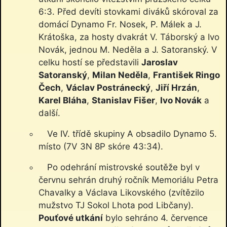
6:3. Před devíti stovkami diváků skóroval za
domácí Dynamo Fr. Nosek, P. Málek a J.
Krátoška, za hosty dvakrát V. Táborský a Ivo
Novák, jednou M. Neděla a J. Satoranský. V
celku hostí se představili
Jaroslav
Satoranský
,
Milan Neděla
,
František Ringo
Čech
,
Václav Postránecký
,
Jiří Hrzán
,
Karel Bláha
,
Stanislav Fišer
,
Ivo Novák
a
další.
Ve IV. třídě skupiny A obsadilo Dynamo 5.
místo (7V 3N 8P skóre 43:34).
Po odehrání mistrovské soutěže byl v
červnu sehrán druhý ročník Memoriálu Petra
Chavalky a Václava Likovského (zvítězilo
mužstvo TJ Sokol Lhota pod Libčany).
Pouťové utkání
bylo sehráno 4. července