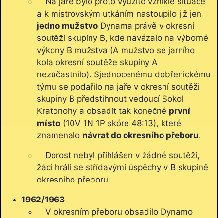
Na jaře bylo proto využito vzniklé situace
a k mistrovským utkáním nastoupilo již jen
jedno mužstvo
Dynama právě v okresní
soutěži skupiny B, kde navázalo na výborné
výkony B mužstva (A mužstvo se jarního
kola okresní soutěže skupiny A
nezúčastnilo). Sjednocenému dobřenickému
týmu se podařilo na jaře v okresní soutěži
skupiny B předstihnout vedoucí Sokol
Kratonohy a obsadit tak konečné
první
místo
(10V 1N 1P skóre 48:13), které
znamenalo
návrat do okresního přeboru
.
Dorost nebyl přihlášen v žádné soutěži,
žáci hráli se střídavými úspěchy v B skupině
okresního přeboru.
1962/1963
V okresním přeboru obsadilo Dynamo