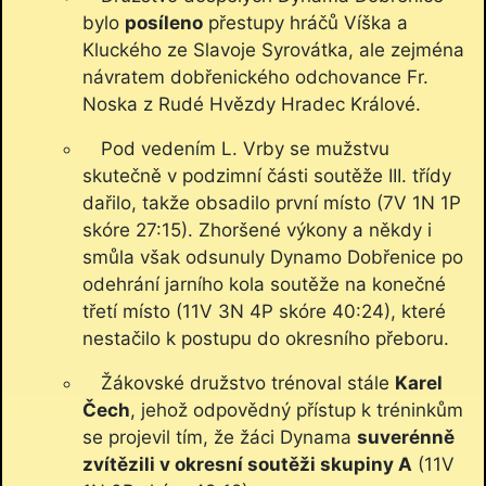
bylo
posíleno
přestupy hráčů Víška a
Kluckého ze Slavoje Syrovátka, ale zejména
návratem dobřenického odchovance Fr.
Noska z Rudé Hvězdy Hradec Králové.
Pod vedením L. Vrby se mužstvu
skutečně v podzimní části soutěže III. třídy
dařilo, takže obsadilo první místo (7V 1N 1P
skóre 27:15). Zhoršené výkony a někdy i
smůla však odsunuly Dynamo Dobřenice po
odehrání jarního kola soutěže na konečné
třetí místo (11V 3N 4P skóre 40:24), které
nestačilo k postupu do okresního přeboru.
Žákovské družstvo trénoval stále
Karel
Čech
, jehož odpovědný přístup k tréninkům
se projevil tím, že žáci Dynama
suverénně
zvítězili v okresní soutěži skupiny A
(11V