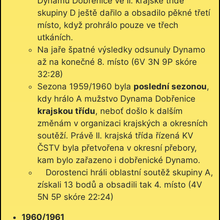
Dynamu Dobřenice ve II. krajské třídě
skupiny D ještě dařilo a obsadilo pěkné třetí
místo, když prohrálo pouze ve třech
utkáních.
Na jaře špatné výsledky odsunuly Dynamo
až na konečné 8. místo (6V 3N 9P skóre
32:28)
Sezona 1959/1960 byla
poslední sezonou
,
kdy hrálo A mužstvo Dynama Dobřenice
krajskou třídu
, neboť došlo k dalším
změnám v organizaci krajských a okresních
soutěží. Právě II. krajská třída řízená KV
ČSTV byla přetvořena v okresní přebory,
kam bylo zařazeno i dobřenické Dynamo.
Dorostenci hráli oblastní soutěž skupiny A,
získali 13 bodů a obsadili tak 4. místo (4V
5N 5P skóre 22:24)
1960/1961