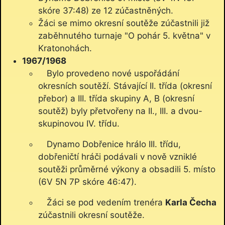
skóre 37:48) ze 12 zúčastněných.
Žáci se mimo okresní soutěže zúčastnili již
zaběhnutého turnaje "O pohár 5. května" v
Kratonohách.
1967/1968
Bylo provedeno nové uspořádání
okresních soutěží. Stávající II. třída (okresní
přebor) a III. třída skupiny A, B (okresní
soutěž) byly přetvořeny na II., III. a dvou-
skupinovou IV. třídu.
Dynamo Dobřenice hrálo III. třídu,
dobřeničtí hráči podávali v nově vzniklé
soutěži průměrné výkony a obsadili 5. místo
(6V 5N 7P skóre 46:47).
Žáci se pod vedením trenéra
Karla Čecha
zúčastnili okresní soutěže.