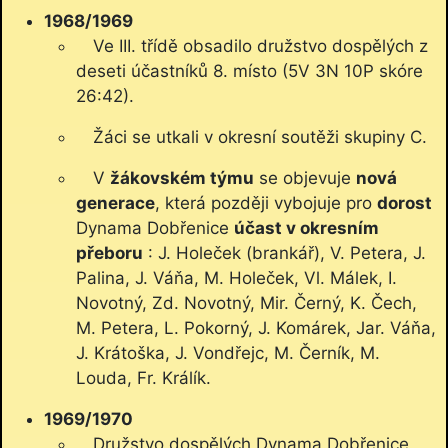
1968/1969
Ve III. třídě obsadilo družstvo dospělých z
deseti účastníků 8. místo (5V 3N 10P skóre
26:42).
Žáci se utkali v okresní soutěži skupiny C.
V
žákovském týmu
se objevuje
nová
generace
, která později vybojuje pro
dorost
Dynama Dobřenice
účast v okresním
přeboru
: J. Holeček (brankář), V. Petera, J.
Palina, J. Váňa, M. Holeček, Vl. Málek, I.
Novotný, Zd. Novotný, Mir. Černý, K. Čech,
M. Petera, L. Pokorný, J. Komárek, Jar. Váňa,
J. Krátoška, J. Vondřejc, M. Černík, M.
Louda, Fr. Králík.
1969/1970
Družstvo dospělých Dynama Dobřenice