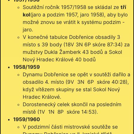
Soutěžní ročník 1957/1958 se skládal ze
tří
kol
(jaro a podzim 1957, jaro 1958), aby bylo
možné znovu se vrátit k systému podzim -
jaro.
V konečné tabulce Dobřenice obsadily 3
místo s 39 body (18V 3N 6P skóre 87:34) za
mužstvy Dukla Žamberk 43 bodů a Sokol
Nový Hradec Králové 40 bodů
1958/1959
Dynamu Dobřenice se opět v soutěži dařilo a
obsadilo 4. místo (9V 3N 6P skóre 40:28),
když vítězem skupiny se stal Sokol Nový
Hradec Králové.
Dorostenecký celek skončil na posledním
místě (1V 1N 8P skóre 14:53).
1959/1960
V podzimní části mistrovské soutěže se