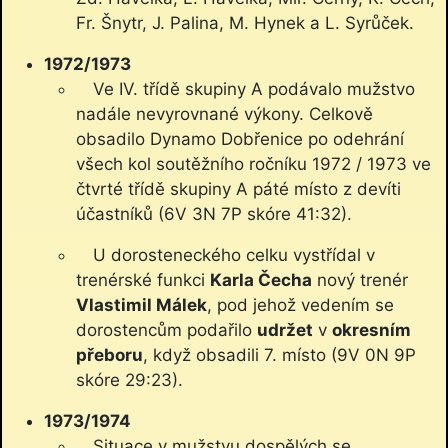
Fr. Šnytr, J. Palina, M. Hynek a L. Syrůček.
1972/1973
Ve IV. třídě skupiny A podávalo mužstvo
nadále nevyrovnané výkony. Celkově
obsadilo Dynamo Dobřenice po odehrání
všech kol soutěžního ročníku 1972 / 1973 ve
čtvrté třídě skupiny A páté místo z devíti
účastníků (6V 3N 7P skóre 41:32).
U dorosteneckého celku vystřídal v
trenérské funkci
Karla Čecha
nový trenér
Vlastimil Málek
, pod jehož vedením se
dorostencům podařilo
udržet
v
okresním
přeboru
, když obsadili 7. místo (9V 0N 9P
skóre 29:23).
1973/1974
Situace v mužstvu dospělých se