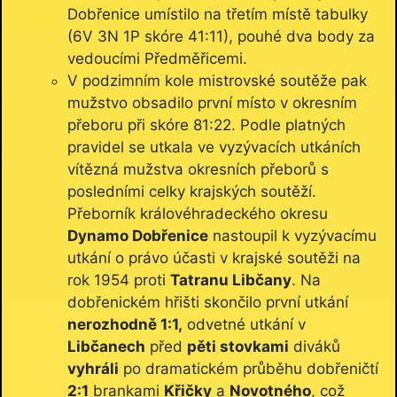
Dobřenice umístilo na třetím místě tabulky
(6V 3N 1P skóre 41:11), pouhé dva body za
vedoucími Předměřicemi.
V podzimním kole mistrovské soutěže pak
mužstvo obsadilo první místo v okresním
přeboru při skóre 81:22. Podle platných
pravidel se utkala ve vyzývacích utkáních
vítězná mužstva okresních přeborů s
posledními celky krajských soutěží.
Přeborník královéhradeckého okresu
Dynamo Dobřenice
nastoupil k vyzývacímu
utkání o právo účasti v krajské soutěži na
rok 1954 proti
Tatranu Libčany
. Na
dobřenickém hřišti skončilo první utkání
nerozhodně 1:1,
odvetné utkání v
Libčanech
před
pěti stovkami
diváků
vyhráli
po dramatickém průběhu dobřeničtí
2:1
brankami
Křičky
a
Novotného
, což