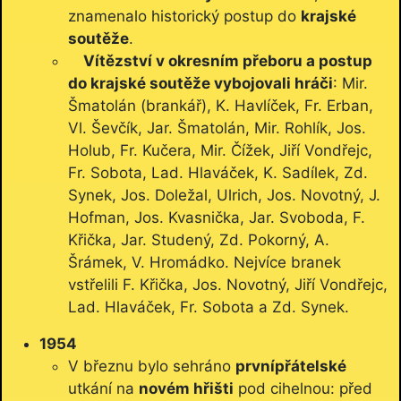
znamenalo historický postup do
krajské
soutěže
.
Vítězství v okresním přeboru a postup
do krajské soutěže vybojovali hráči
: Mir.
Šmatolán (brankář), K. Havlíček, Fr. Erban,
Vl. Ševčík, Jar. Šmatolán, Mir. Rohlík, Jos.
Holub, Fr. Kučera, Mir. Čížek, Jiří Vondřejc,
Fr. Sobota, Lad. Hlaváček, K. Sadílek, Zd.
Synek, Jos. Doležal, Ulrich, Jos. Novotný, J.
Hofman, Jos. Kvasnička, Jar. Svoboda, F.
Křička, Jar. Studený, Zd. Pokorný, A.
Šrámek, V. Hromádko. Nejvíce branek
vstřelili F. Křička, Jos. Novotný, Jiří Vondřejc,
Lad. Hlaváček, Fr. Sobota a Zd. Synek.
1954
V březnu bylo sehráno
první
přátelské
utkání na
novém hřišti
pod cihelnou: před