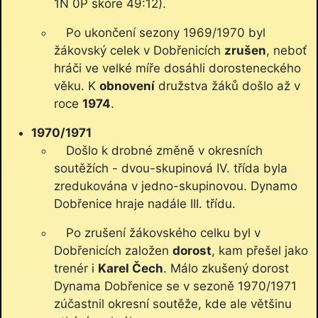
1N 0P skóre 49:12).
Po ukončení sezony 1969/1970 byl
žákovský celek v Dobřenicích
zrušen
, neboť
hráči ve velké míře dosáhli dorosteneckého
věku. K
obnovení
družstva žáků došlo až v
roce
1974
.
1970/1971
Došlo k drobné změně v okresních
soutěžích - dvou-skupinová IV. třída byla
zredukována v jedno-skupinovou. Dynamo
Dobřenice hraje nadále III. třídu.
Po zrušení žákovského celku byl v
Dobřenicích založen
dorost
, kam přešel jako
trenér i
Karel Čech
. Málo zkušený dorost
Dynama Dobřenice se v sezoně 1970/1971
zúčastnil okresní soutěže, kde ale většinu