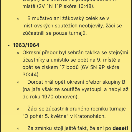
místě (2V 1N 11P skóre 16:48).
B mužstvo ani žákovský celek se v
mistrovských soutěžích neobjevily, žáci se
zúčastnili se pouze turnajů.
1963/1964
Okresní přebor byl sehrán takřka se stejnými
účastníky a umístilo se opět na 9. místě a
opět se ziskem 17 bodů (6V 5N 9P skóre
30:44).
Dorost hrál opět okresní přebor skupiny B
(na jaře však ze soutěže vystoupil a nebyl až
do roku 1970 obnoven).
Žáci se zúčastnili druhého ročníku turnaje
"O pohár 5. května" v Kratonohách.
Za zmínku stojí ještě fakt, že ani po
deseti