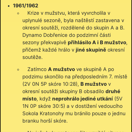
1961/1962
Krize v mužstvu, která vyvrcholila v
uplynulé sezoně, byla naštěstí zastavena v
okresní soutěži, rozdělené do skupin A a B.
Dynamo Dobřenice do podzimní části
sezony překvapivě
přihlásilo A i B mužstvo
,
přičemž každé hrálo v
jiné skupině
okresní
soutěže.
Zatímco
A mužstvo
ve skupině A po
podzimu skončilo na předposledním 7. místě
(2V 0N 5P skóre 10:28),
B mužstvo
v
okresní soutěži skupiny B obsadilo
druhé
místo
, když
neprohrálo jediné utkání
(5V
1N 0P skóre 30:5) a v dostižení vedoucího
Sokola Kratonohy mu bránilo pouze o jednu
branku horší skóre.