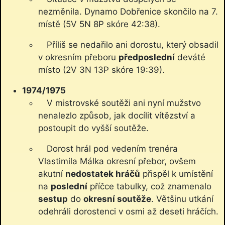
nezměnila. Dynamo Dobřenice skončilo na 7.
místě (5V 5N 8P skóre 42:38).
Příliš se nedařilo ani dorostu, který obsadil
v okresním přeboru
předposlední
deváté
místo (2V 3N 13P skóre 19:39).
1974/1975
V mistrovské soutěži ani nyní mužstvo
nenalezlo způsob, jak docílit vítězství a
postoupit do vyšší soutěže.
Dorost hrál pod vedením trenéra
Vlastimila Málka okresní přebor, ovšem
akutní
nedostatek hráčů
přispěl k umístění
na
poslední
příčce tabulky, což znamenalo
sestup
do
okresní soutěže
. Většinu utkání
odehráli dorostenci v osmi až deseti hráčích.