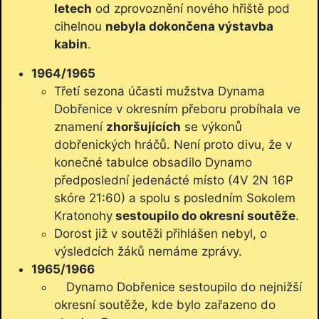
letech
od zprovoznění nového hřiště pod
cihelnou
nebyla dokončena výstavba
kabin
.
1964/1965
Třetí sezona účasti mužstva Dynama
Dobřenice v okresním přeboru probíhala ve
znamení
zhoršujících
se výkonů
dobřenických hráčů. Není proto divu, že v
konečné tabulce obsadilo Dynamo
předposlední jedenácté místo (4V 2N 16P
skóre 21:60) a spolu s posledním Sokolem
Kratonohy
sestoupilo do okresní soutěže
.
Dorost již v soutěži přihlášen nebyl, o
výsledcích žáků nemáme zprávy.
1965/1966
Dynamo Dobřenice sestoupilo do nejnižší
okresní soutěže, kde bylo zařazeno do