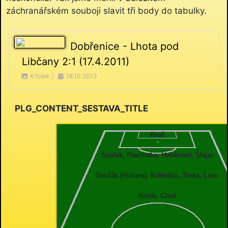
záchranářském souboji slavit tři body do tabulky.
Dobřenice - Lhota pod
Libčany 2:1 (17.4.2011)
6 fotek |
18.10.2013
PLG_CONTENT_SESTAVA_TITLE
Brož
Špalek, Plachetka, Helebrant, Štajer
Dvořák (Huňara), Krátoška, Trnka, Lexa
Kotek, Císař