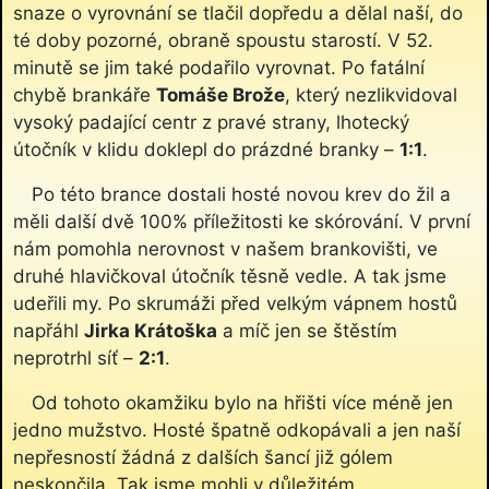
snaze o vyrovnání se tlačil dopředu a dělal naší, do
té doby pozorné, obraně spoustu starostí. V 52.
minutě se jim také podařilo vyrovnat. Po fatální
chybě brankáře
Tomáše Brože
, který nezlikvidoval
vysoký padající centr z pravé strany, lhotecký
útočník v klidu doklepl do prázdné branky –
1:1
.
Po této brance dostali hosté novou krev do žil a
měli další dvě 100% příležitosti ke skórování. V první
nám pomohla nerovnost v našem brankovišti, ve
druhé hlavičkoval útočník těsně vedle. A tak jsme
udeřili my. Po skrumáži před velkým vápnem hostů
napřáhl
Jirka Krátoška
a míč jen se štěstím
neprotrhl síť –
2:1
.
Od tohoto okamžiku bylo na hřišti více méně jen
jedno mužstvo. Hosté špatně odkopávali a jen naší
nepřesností žádná z dalších šancí již gólem
neskončila. Tak jsme mohli v důležitém