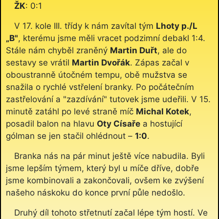
ŽK
: 0:1
V 17. kole III. třídy k nám zavítal tým
Lhoty p./L
„B"
, kterému jsme měli vracet podzimní debakl 1:4.
Stále nám chyběl zraněný
Martin Duřt
, ale do
sestavy se vrátil
Martin Dvořák
. Zápas začal v
oboustranně útočném tempu, obě mužstva se
snažila o rychlé vstřelení branky. Po počátečním
zastřelování a "zazdívání" tutovek jsme udeřili. V 15.
minutě zatáhl po levé straně míč
Michal Kotek
,
posadil balon na hlavu
Oty Císaře
a hostující
gólman se jen stačil ohlédnout –
1:0
.
Branka nás na pár minut ještě více nabudila. Byli
jsme lepším týmem, který byl u míče dříve, dobře
jsme kombinovali a zakončovali, ovšem ke zvýšení
našeho náskoku do konce první půle nedošlo.
Druhý díl tohoto střetnutí začal lépe tým hostí. Ve