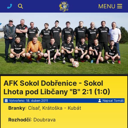
AFK Sokol Dobřenice - Sokol
Lhota pod Libčany "B" 2:1 (1:0)
Vytvořeno: 18. duben 2011
Napsal
Tomáš
Branky
: Císař, Krátoška - Kubát
Rozhodčí
: Doubrava