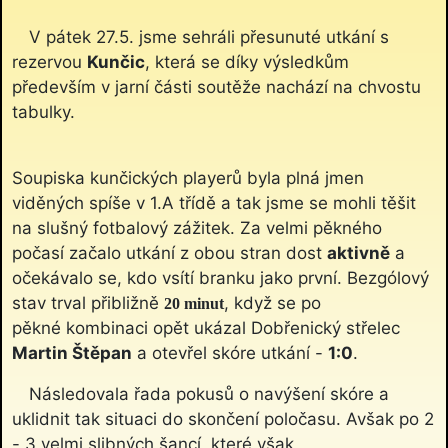
V pátek 27.5. jsme sehráli přesunuté utkání s
rezervou
Kunčic
, která se díky výsledkům
především v jarní části soutěže nachází na chvostu
tabulky.
Soupiska kunčických playerů byla plná jmen
viděných spíše v 1.A třídě a tak jsme se mohli těšit
na slušný fotbalový zážitek. Za velmi pěkného
počasí začalo utkání z obou stran dost
aktivně
a
očekávalo se, kdo vsítí branku jako první. Bezgólový
stav trval přibližně
, když se po
20 minut
pěkné kombinaci opět ukázal Dobřenický střelec
Martin Štěpan
a otevřel skóre utkání -
1:0
.
Následovala řada pokusů o navýšení skóre a
uklidnit tak situaci do skončení poločasu. Avšak po 2
- 3 velmi slibných šancí, které však