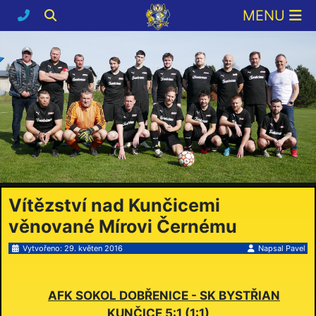
Vítězství nad Kunčicemi
věnované Mírovi Černému
Vytvořeno: 29. květen 2016
Napsal
Pavel
AFK SOKOL DOBŘENICE - SK BYSTŘIAN
KUNČICE 5:1 (1:1)