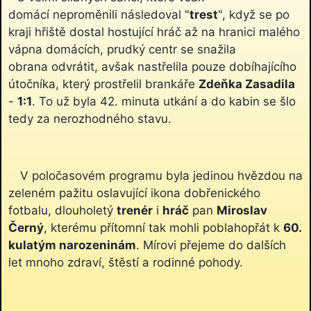
domácí neproměnili následoval "
trest
", když se po
kraji hřiště dostal hostující hráč až na hranici malého
vápna domácích, prudký centr se snažila
obrana odvrátit, avšak nastřelila pouze dobíhajícího
útočníka, který prostřelil brankáře
Zdeňka Zasadila
-
1:1
. To už byla 42. minuta utkání a do kabin se šlo
tedy za nerozhodného stavu.
V poločasovém programu byla jedinou hvězdou na
zeleném pažitu oslavující ikona dobřenického
fotbalu, dlouholetý
trenér
i
hráč
pan
Miroslav
Černý
, kterému přítomní tak mohli poblahopřát k
60.
kulatým narozeninám
. Mírovi přejeme do dalších
let mnoho zdraví, štěstí a rodinné pohody.