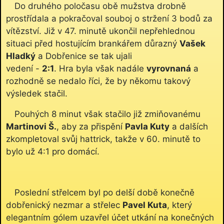
Do druhého poločasu obě mužstva drobně
prostřídala a pokračoval souboj o stržení 3 bodů za
vítězství. Již v 47. minutě ukončil nepřehlednou
situaci před hostujícím brankářem důrazný
Vašek
Hladký
a Dobřenice se tak ujali
vedení -
2:1
. Hra byla však nadále
vyrovnaná
a
rozhodně se nedalo říci, že by někomu takový
výsledek stačil.
Pouhých 8 minut však stačilo již zmiňovanému
Martinovi Š.
, aby za přispění
Pavla Kuty
a dalších
zkompletoval svůj hattrick, takže v 60. minutě to
bylo už 4:1 pro domácí.
Poslední střelcem byl po delší době konečně
dobřenický nezmar a střelec
Pavel Kuta
, který
elegantním gólem uzavřel účet utkání na konečných