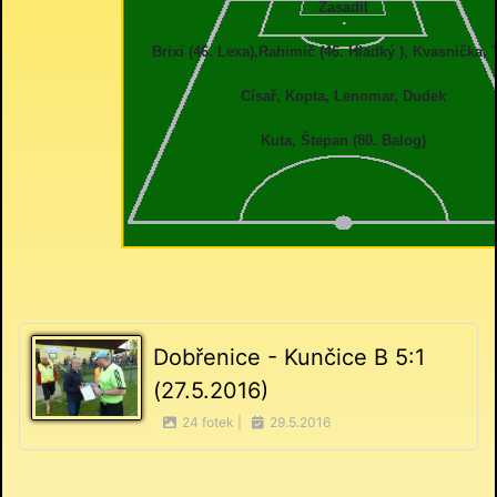
Zasadil
Brixi (46. Lexa),Rahimič (46. Hladký ), Kvasnička, 
Císař, Kopta, Lenomar, Dudek
Kuta, Štepan (80. Balog)
Dobřenice - Kunčice B 5:1
(27.5.2016)
24 fotek |
29.5.2016