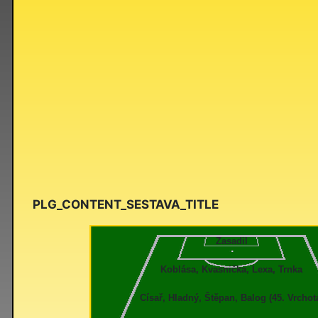
PLG_CONTENT_SESTAVA_TITLE
Zasadil
Koblása, Kvasnička, Lexa, Trnka
Císař, Hladný, Štěpan, Balog (45. Vrchot