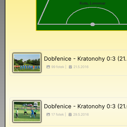
Kuta, Lenomar
Dobřenice - Kratonohy 0:3 (21
99 fotek |
21.5.2016
Dobřenice - Kratonohy 0:3 (21
17 fotek |
29.5.2016