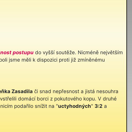
nost postupu
do vyšší soutěže. Nicméně největším
poli jsme měli k dispozici proti již zmíněnému
ňka Zasadila
či snad nepřesnost a jistá nesouhra
vstřelili domácí borci z pokutového kopu. V druhé
icím podařilo snížit na "
uctyhodných
"
3:2
a