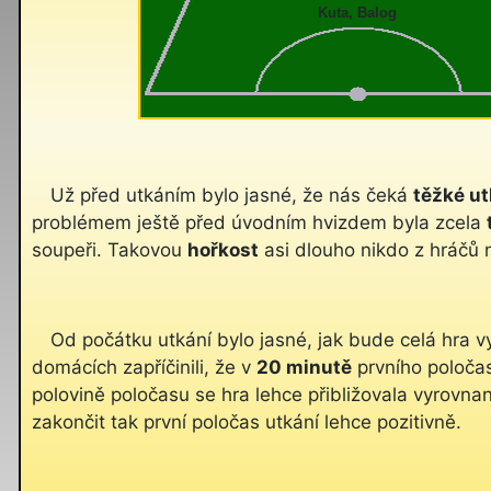
Kuta, Balog
Už před utkáním bylo jasné, že nás čeká
těžké ut
problémem ještě před úvodním hvizdem byla zcela
soupeři. Takovou
hořkost
asi dlouho nikdo z hráčů
Od počátku utkání bylo jasné, jak bude celá hra 
domácích zapříčinili, že v
20 minutě
prvního poločas
polovině poločasu se hra lehce přibližovala vyrovna
zakončit tak první poločas utkání lehce pozitivně.