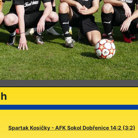
ch
Spartak Kosičky - AFK Sokol Dobřenice 14:2 (3:2)