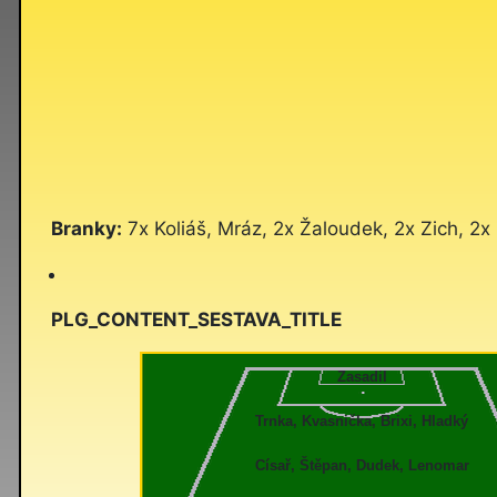
Branky:
7x Koliáš, Mráz, 2x Žaloudek, 2x Zich, 2x
PLG_CONTENT_SESTAVA_TITLE
Zasadil
Trnka, Kvasnička, Brixi, Hladký
Císař, Štěpan, Dudek, Lenomar