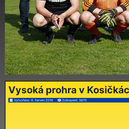
Vysoká prohra v Kosičká
Vytvořeno: 6. červen 2016
Zobrazení: 3670