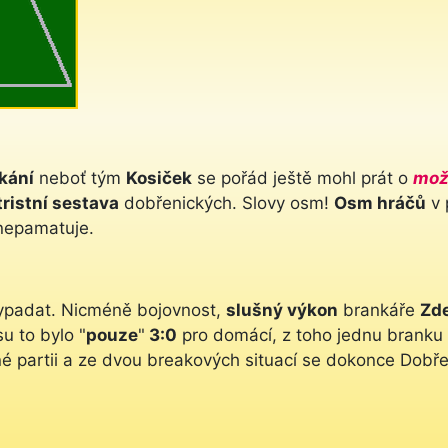
kání
neboť tým
Kosiček
se pořád ještě mohl prát o
mož
tristní sestava
dobřenických. Slovy osm!
Osm hráčů
v 
 nepamatuje.
vypadat. Nicméně bojovnost,
slušný výkon
brankáře
Zde
u to bylo "
pouze
"
3:0
pro domácí, z toho jednu branku 
né partii a ze dvou breakových situací se dokonce Dobřen