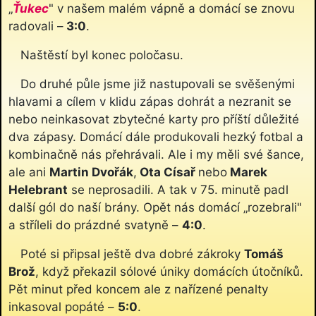
„
Ťukec
" v našem malém vápně a domácí se znovu
radovali –
3:0
.
Naštěstí byl konec poločasu.
Do druhé půle jsme již nastupovali se svěšenými
hlavami a cílem v klidu zápas dohrát a nezranit se
nebo neinkasovat zbytečné karty pro příští důležité
dva zápasy. Domácí dále produkovali hezký fotbal a
kombinačně nás přehrávali. Ale i my měli své šance,
ale ani
Martin Dvořák
,
Ota Císař
nebo
Marek
Helebrant
se neprosadili. A tak v 75. minutě padl
další gól do naší brány. Opět nás domácí „rozebrali"
a stříleli do prázdné svatyně –
4:0
.
Poté si připsal ještě dva dobré zákroky
Tomáš
Brož
, když překazil sólové úniky domácích útočníků.
Pět minut před koncem ale z nařízené penalty
inkasoval popáté –
5:0
.