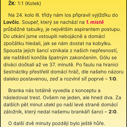
ŽK
: 1:1 (Kotek)
Na 24. kolo III. třídy nám los připravil vyjížďku do
Lovčic
. Soupeř, který se nachází na
1. místě
průběžné tabulky, je největším aspirantem postupu.
Do utkání jsme vstoupili nebojácně a domácí
zpočátku hledali, jak se nám dostat na kobylku.
Spousta jejich šancí vznikala z našich nepřesností,
ale naštěstí končila špatným zakončením. Gólu se
diváci dočkali až ve 37. minutě. Po faulu na hranici
šestnáctky přestřelil domácí hráč, dle našeho názoru
daleko postavenou, zeď a rozvlnil síť poprvé –
1:0
.
Branka nás totálně vyvedla z konceptu a
následoval trest. Ovšem ne jeden, ale hned dva. Za
dalších pět minut utekl po naší levé straně domácí
záložník, který nedal našemu brankáři šanci –
2:0
.
O další dvě minuty později bylo ještě hůře.