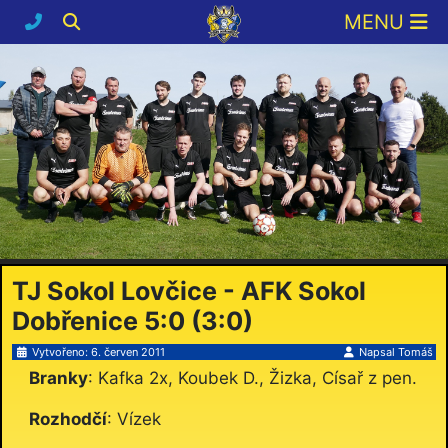
TJ Sokol Lovčice - AFK Sokol
Dobřenice 5:0 (3:0)
Vytvořeno: 6. červen 2011
Napsal
Tomáš
Branky
: Kafka 2x, Koubek D., Žizka, Císař z pen.
Rozhodčí
: Vízek