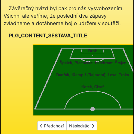
Závěrečný hvizd byl pak pro nás vysvobozením.
Všichni ale věříme, že poslední dva zápasy
zvládneme a dotáhneme boj o udržení v soutěži.
PLG_CONTENT_SESTAVA_TITLE
Brož
Špalek, Plachetka, Helebrant, Štajer
Dvořák, Klempíř (Rajmont), Lexa, Trnka
Kotek, Císař
Předchozí článek: AFK Sokol Dobřenice - FK Čern
Další článek: AFK Sokol Dobřenic
Předchozí
Následující