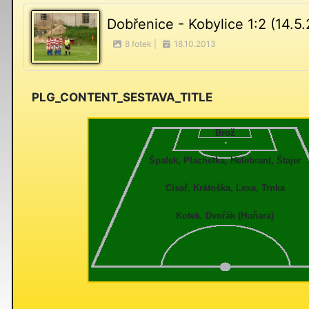
Dobřenice - Kobylice 1:2 (14.5.
8 fotek |
18.10.2013
PLG_CONTENT_SESTAVA_TITLE
Brož
Špalek, Plachetka, Helebrant, Štajer
Císař, Krátoška, Lexa, Trnka
Kotek, Dvořák (Huňara)