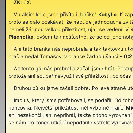
ŽK
: 0:0
V dalším kole jsme přivítali „béčko"
Kobylic
. K zá
proto se dalo očekávat, že nebude jednoduché zvítěz
neměli žádnou velkou příležitost, ujali se vedení. V
Plachetka
, ovšem tak nešťastně, že se od jeho nohy 
Ani tato branka nás neprobrala a tak taktovku utká
hráč a nedal Tomášovi v brance žádnou šanci –
0:2
Až tento gól nás probral a začali jsme hrát. Post
protože ani soupeř nevyužil své příležitosti, poloč
Druhou půlku jsme začali dobře. Po levé straně u
Impuls, který jsme potřebovali, se podařil. Od toho
koncovka. Největší příležitost měl výborně hrající
Mi
ani nezakončil, ani nepřihrál, takže z toho vyrovnání
se nám do konce utkání nepodařilo vstřelit vyrovnáva