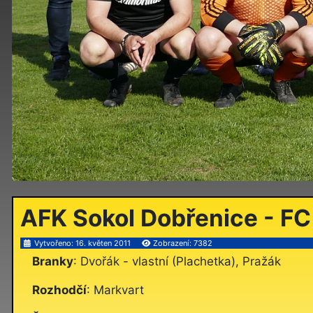
AFK Sokol Dobřenice - FC 
Vytvořeno: 16. květen 2011
Zobrazení: 7382
Branky
: Dvořák - vlastní (Plachetka), Pražák
Rozhodčí
: Markvart