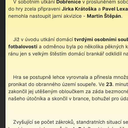
V sobotním utkání
Dobřenice
v prosluněném sobot
do hry zcela připraveni
Jirka Krátoška
a
Pavel Lexa
nemohla nastoupit jarni akvizice -
Martin Štěpán
.
Již v úvodu utkání domácí
tvrdými osobními soub
fotbalovosti
a odměnou byla po několika pěkných k
ránu jen s velkým štěstím domácí brankář odklidil 
Hra se postupně lehce vyrovnala a přinesla množst
pronikat do obranného území soupeře. Ve
23
. minu
zakončil jej utěšeným obloučkem za záda bezmoc
našeho útočníka a skončil v brance, bohužel pro úda
Zvyšující se počet zákroků, standratních situací 