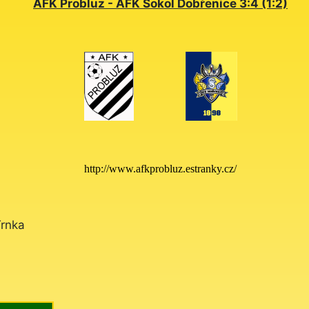
AFK Probluz - AFK Sokol Dobřenice 3:4 (1:2)
http://www.afkprobluz.estranky.cz/
Trnka