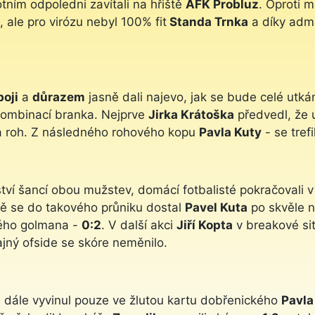
ním odpoledni zavítali na hřiště
AFK Probluz
. Oproti m
, ale pro virózu nebyl 100% fit
Standa Trnka
a díky admi
oji
a
důrazem
jasně dali najevo, jak se bude celé utká
ombinací branka. Nejprve
Jirka Krátoška
předvedl, že u
na roh. Z následného rohového kopu
Pavla Kuty
- se trefi
ví šancí obou mužstev, domácí fotbalisté pokračovali v
tě se do takového průniku dostal
Pavel Kuta
po skvěle 
ného golmana -
0:2
. V další akci
Jiří Kopta
v breakové situ
jný ofside se skóre neměnilo.
se dále vyvinul pouze ve žlutou kartu dobřenického
Pavla