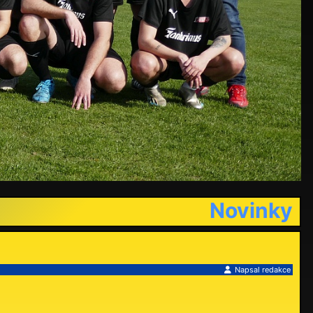
Novinky
Napsal
redakce