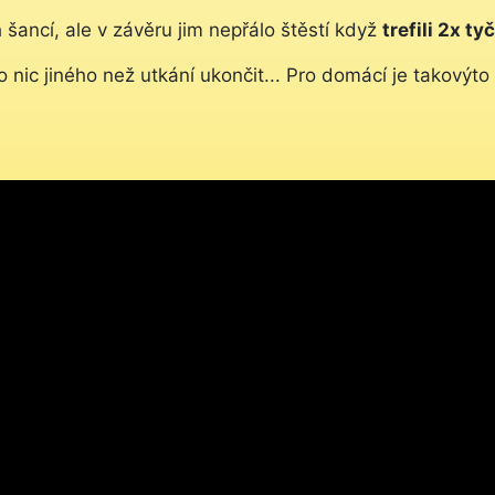
 šancí, ale v závěru jim nepřálo štěstí když
trefili 2x tyč
 nic jiného než utkání ukončit... Pro domácí je takový