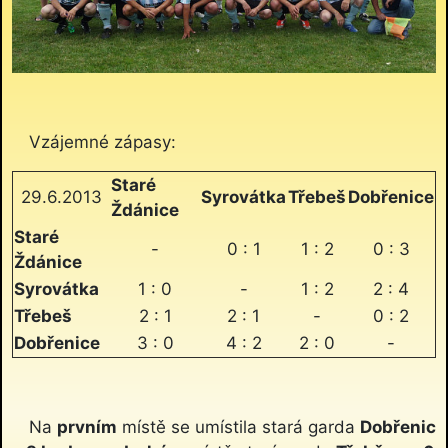
Vzájemné zápasy:
Staré
29.6.2013
Syrovátka
Třebeš
Dobřenice
Ždánice
Staré
-
0 : 1
1 : 2
0 : 3
Ždánice
Syrovátka
1 : 0
-
1 : 2
2 : 4
Třebeš
2 : 1
2 : 1
-
0 : 2
Dobřenice
3 : 0
4 : 2
2 : 0
-
Na
prvním
místě se umístila stará garda
Dobřenic