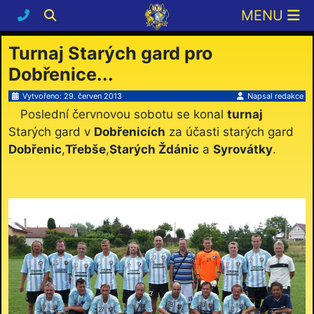
Turnaj Starých gard pro
Dobřenice...
Vytvořeno: 29. červen 2013
Napsal
redakce
Poslední červnovou sobotu se konal
turnaj
Starých gard v
Dobřenicích
za účasti starých gard
Dobřenic
,
Třebše
,
Starých Ždánic
a
Syrovátky
.