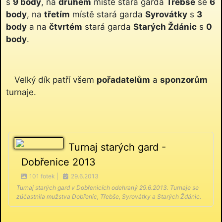
s
9 body
, na
druhém
místě stará garda
Třebše
se
6
body
, na
třetím
místě stará garda
Syrovátky
s
3
body
a na
čtvrtém
stará garda
Starých Ždánic
s
0
body
.
Velký dík patří všem
pořadatelům
a
sponzorům
turnaje.
Turnaj starých gard -
Dobřenice 2013
101 fotek |
29.6.2013
Turnaj starých gard v Dobřenicích odehraný 29.6.2013. Turnaje se
zúčastnila mužstva Dobřenic, Třebše, Syrovátky a Starých Ždánic.