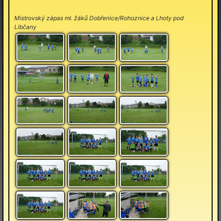
Mistrovský zápas ml. žáků Dobřenice/Rohoznice a Lhoty pod
Libčany