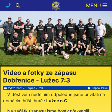
Video a fotky ze zápasu
Dobřenice - Lužec 7:3
Vytvořeno: 28. srpen 2023
Napsal
Pavel
V děštivém nedělním odpoledne jsme přivítali na
domácím hřišti hráče
Lužce n.C
.
Na začátku zápasu jsme hosty překvapili