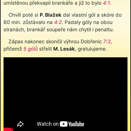
umístěnou překvapil brankáře a již to bylo
4:1
.
Chvíli poté si
P. Blažek
dal vlastní gól a skóre do
60 min. zůstávalo na
4:2
. Padaly góly na obou
stranách, brankář soupeře nám chytil i penaltu.
Zápas nakonec skončil výhrou Dobřenic
7:3
,
přičemž
5 gólů
střelil
M. Lesák
, gratulujeme.