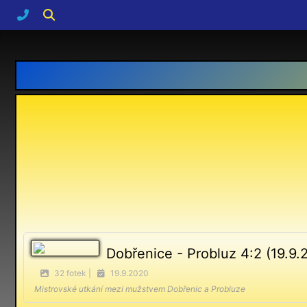
Dobřenice - Probluz 4:2 (19.9.
32 fotek |
19.9.2020
Mistrovské utkání mezi mužstvem Dobřenic a Probluze