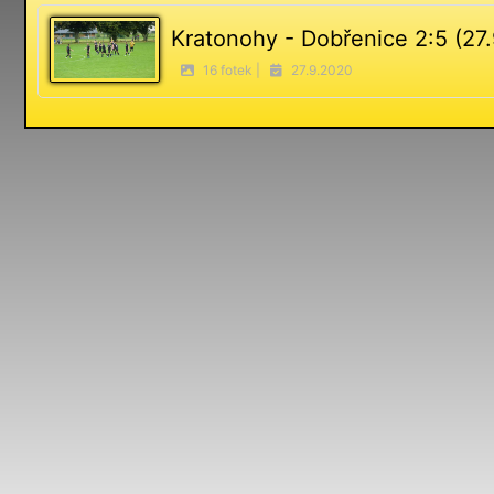
Kratonohy - Dobřenice 2:5 (27
16 fotek |
27.9.2020