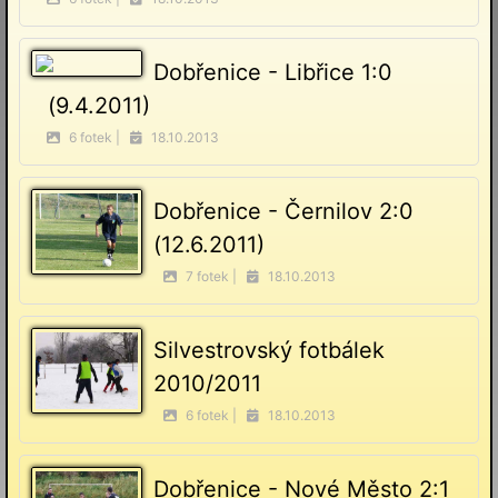
Dobřenice - Libřice 1:0
(9.4.2011)
6 fotek |
18.10.2013
Dobřenice - Černilov 2:0
(12.6.2011)
7 fotek |
18.10.2013
Silvestrovský fotbálek
2010/2011
6 fotek |
18.10.2013
Dobřenice - Nové Město 2:1