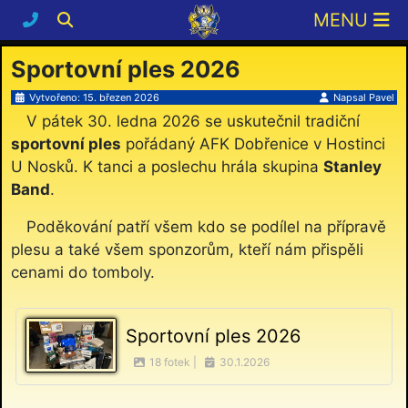
Sportovní ples 2026
Vytvořeno: 15. březen 2026
Napsal
Pavel
V pátek 30. ledna 2026 se uskutečnil tradiční
sportovní ples
pořádaný AFK Dobřenice v Hostinci
U Nosků. K tanci a poslechu hrála skupina
Stanley
Band
.
Poděkování patří všem kdo se podílel na přípravě
plesu a také všem sponzorům, kteří nám přispěli
cenami do tomboly.
Sportovní ples 2026
18 fotek |
30.1.2026