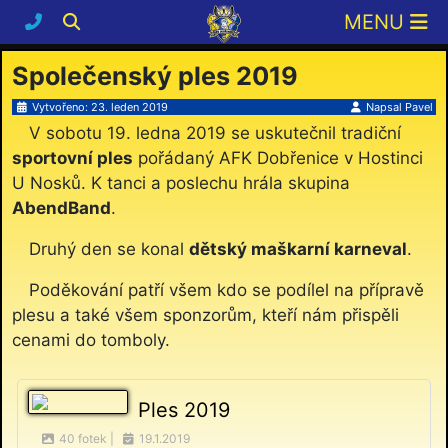
Společenský ples 2019
Vytvořeno: 23. leden 2019
Napsal
Pavel
V sobotu 19. ledna 2019 se uskutečnil tradiční
sportovní ples
pořádaný AFK Dobřenice v Hostinci
U Nosků. K tanci a poslechu hrála skupina
AbendBand
.
Druhý den se konal
dětský maškarní karneval
.
Poděkování patří všem kdo se podílel na přípravě
plesu a také všem sponzorům, kteří nám přispěli
cenami do tomboly.
Ples 2019
40 fotek |
19.1.2019