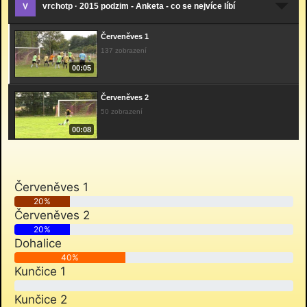
vrchotp · 2015 podzim - Anketa - co se nejvíce líbí
Červeněves 1
137 zobrazení
00:05
Červeněves 2
50 zobrazení
00:08
Dohalice
19 zobrazení
Červeněves 1
00:06
20%
Červeněves 2
Kunčice 1
20%
9 zobrazení
Dohalice
00:04
40%
Kunčice 1
Kunčice 2
0%
4 zobrazení
Kunčice 2