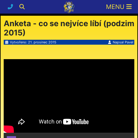
Anketa - co se nejvíce líbí (podzim
2015)
Vytvořeno: 21. prosinec 2015
Napsal
Pavel