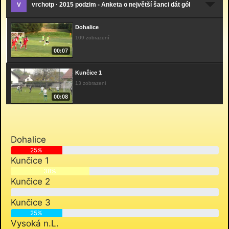
vrchotp · 2015 podzim - Anketa o největší šanci dát gól
Dohalice
109 zobrazení
00:07
Kunčice 1
13 zobrazení
00:08
Kunčice 2
11 zobrazení
Dohalice
00:06
25%
Kunčice 1
Kunčice 3
38%
11 zobrazení
Kunčice 2
00:08
0%
Kunčice 3
Vysoká n.L.
25%
10 zobrazení
Vysoká n.L.