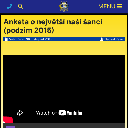
Anketa o největší naši šanci
(podzim 2015)
Vytvořeno: 30. listopad 2015
Napsal
Pavel