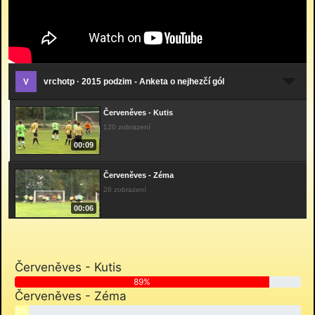
vrchotp · 2015 podzim - Anketa o nejhezčí gól
Červeněves - Kutis
120 zobrazení
00:09
Červeněves - Zéma
26 zobrazení
00:06
Dohalice - Igor 1
19 zobrazení
Červeněves - Kutis
00:09
89%
Červeněves - Zéma
Dohalice - Igor 2
5%