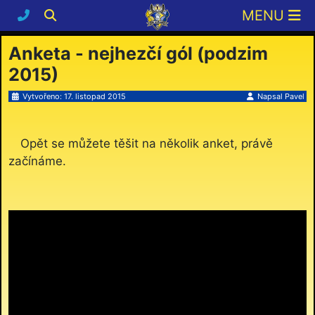
Anketa - nejhezčí gól (podzim
2015)
Vytvořeno: 17. listopad 2015
Napsal
Pavel
Opět se můžete těšit na několik anket, právě
začínáme.