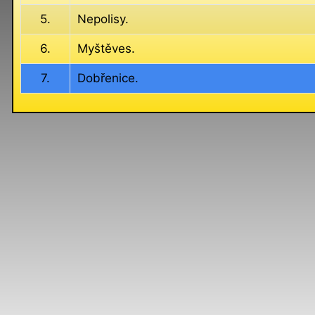
5.
Nepolisy.
6.
Myštěves.
7.
Dobřenice.