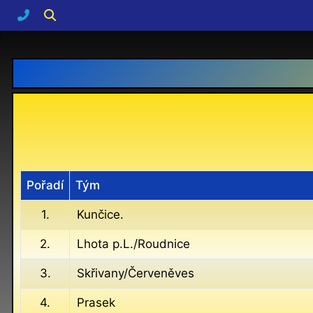
Pořadí
Tým
1.
Kunčice.
2.
Lhota p.L./Roudnice
3.
Skřivany/Červeněves
4.
Prasek