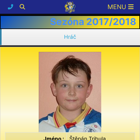
Sezóna 2017/2018
Hráč
Jméno :
Štěpán Tribula