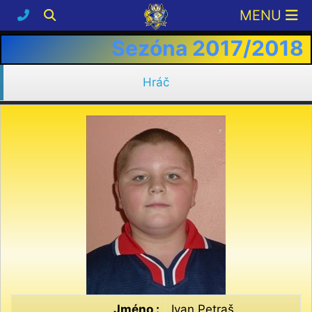
Sezóna 2017/2018
Hráč
Jméno :
Ivan Petraš