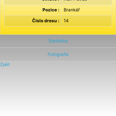
Pozice :
Brankář
Číslo dresu :
14
Statistika
Fotografie
Zpět