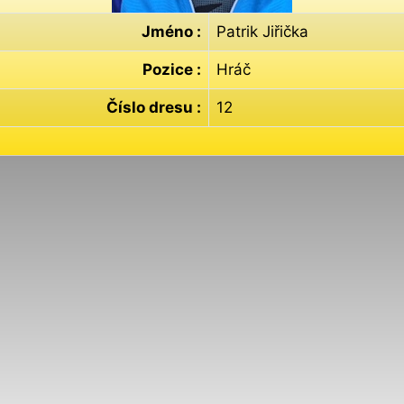
Jméno :
Patrik Jiřička
Pozice :
Hráč
Číslo dresu :
12