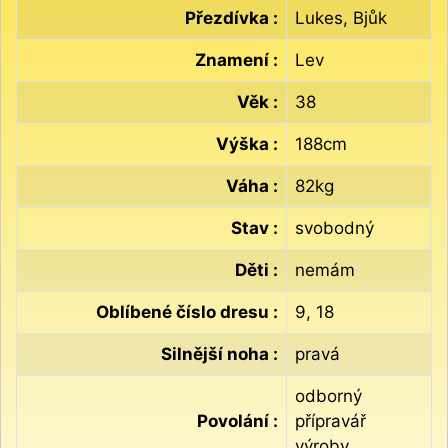
Přezdívka :
Lukes, Bjůk
Znamení :
Lev
Věk :
38
Výška :
188cm
Váha :
82kg
Stav :
svobodný
Děti :
nemám
Oblíbené číslo dresu :
9, 18
Silnější noha :
pravá
odborný
Povolání :
přípravář
výroby