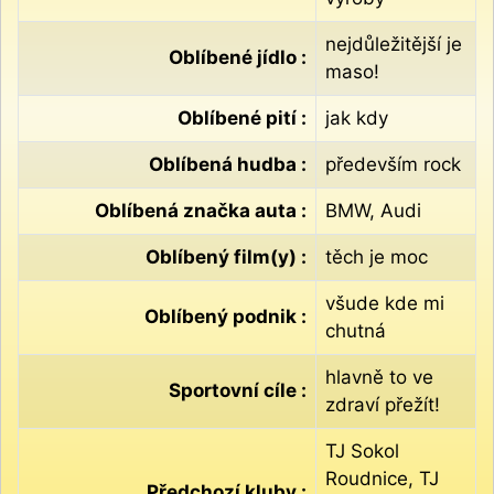
nejdůležitější je
Oblíbené jídlo :
maso!
Oblíbené pití :
jak kdy
Oblíbená hudba :
především rock
Oblíbená značka auta :
BMW, Audi
Oblíbený film(y) :
těch je moc
všude kde mi
Oblíbený podnik :
chutná
hlavně to ve
Sportovní cíle :
zdraví přežít!
TJ Sokol
Roudnice, TJ
Předchozí kluby :