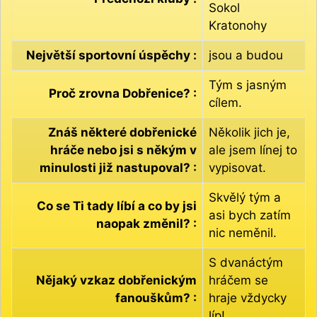
Sokol
Kratonohy
Největší sportovní úspěchy :
jsou a budou
Tým s jasným
Proč zrovna Dobřenice? :
cílem.
Znáš některé dobřenické
Několik jich je,
hráče nebo jsi s někým v
ale jsem línej to
minulosti již nastupoval? :
vypisovat.
Skvělý tým a
Co se Ti tady líbí a co by jsi
asi bych zatím
naopak změnil? :
nic neměnil.
S dvanáctým
Nějaký vzkaz dobřenickým
hráčem se
fanouškům? :
hraje vždycky
líp!