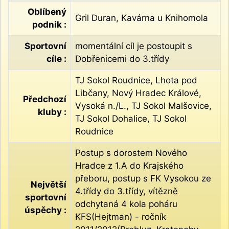
Oblíbený
Gril Duran, Kavárna u Knihomola
podnik :
Sportovní
momentální cíl je postoupit s
cíle :
Dobřenicemi do 3.třídy
TJ Sokol Roudnice, Lhota pod
Libčany, Nový Hradec Králové,
Předchozí
Vysoká n./L., TJ Sokol Malšovice,
kluby :
TJ Sokol Dohalice, TJ Sokol
Roudnice
Postup s dorostem Nového
Hradce z 1.A do Krajského
přeboru, postup s FK Vysokou ze
Největší
4.třídy do 3.třídy, vítězně
sportovní
odchytaná 4 kola poháru
úspěchy :
KFS(Hejtman) - ročník