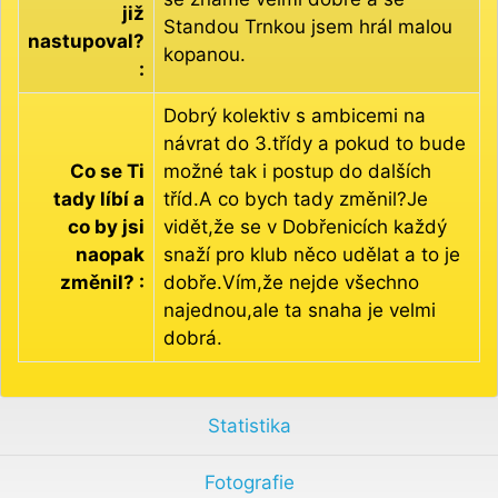
již
Standou Trnkou jsem hrál malou
nastupoval?
kopanou.
:
Dobrý kolektiv s ambicemi na
návrat do 3.třídy a pokud to bude
Co se Ti
možné tak i postup do dalších
tady líbí a
tříd.A co bych tady změnil?Je
co by jsi
vidět,že se v Dobřenicích každý
naopak
snaží pro klub něco udělat a to je
změnil? :
dobře.Vím,že nejde všechno
najednou,ale ta snaha je velmi
dobrá.
Statistika
Fotografie