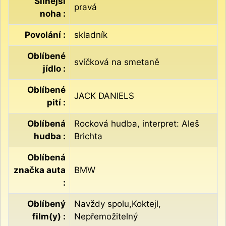
Silnější
pravá
noha :
Povolání :
skladník
Oblíbené
svíčková na smetaně
jídlo :
Oblíbené
JACK DANIELS
pití :
Oblíbená
Rocková hudba, interpret: Aleš
hudba :
Brichta
Oblíbená
značka auta
BMW
:
Oblíbený
Navždy spolu,Koktejl,
film(y) :
Nepřemožitelný