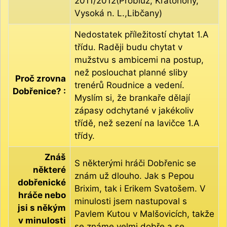
2011/2012(Probluz, Kratonohy,
Vysoká n. L.,Libčany)
Nedostatek příležitostí chytat 1.A
třídu. Raději budu chytat v
mužstvu s ambicemi na postup,
než poslouchat planné sliby
Proč zrovna
trenérů Roudnice a vedení.
Dobřenice? :
Myslím si, že brankaře dělají
zápasy odchytané v jakékoliv
třídě, než sezení na lavičce 1.A
třídy.
Znáš
S některými hráči Dobřenic se
některé
znám už dlouho. Jak s Pepou
dobřenické
Brixim, tak i Erikem Svatošem. V
hráče nebo
minulosti jsem nastupoval s
jsi s někým
Pavlem Kutou v Malšovicích, takže
v minulosti
se známe velmi dobře a se