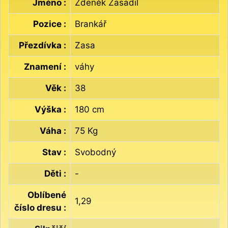
Jméno :
Zdeněk Zasadil
Pozice :
Brankář
Přezdívka :
Zasa
Znamení :
váhy
Věk :
38
Výška :
180 cm
Váha :
75 Kg
Stav :
Svobodný
Děti :
-
Oblíbené
1,29
číslo dresu :