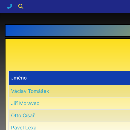
Jméno
Václav Tomášek
Jiří Moravec
Otto Císař
Pavel Lexa