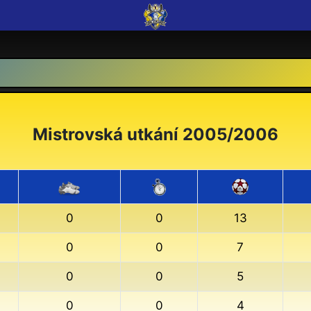
Mistrovská utkání 2005/2006
0
0
13
0
0
7
0
0
5
0
0
4